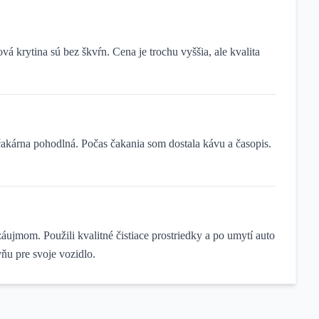
vá krytina sú bez škvŕn. Cena je trochu vyššia, ale kvalita
čakárna pohodlná. Počas čakania som dostala kávu a časopis.
áujmom. Použili kvalitné čistiace prostriedky a po umytí auto
ňu pre svoje vozidlo.